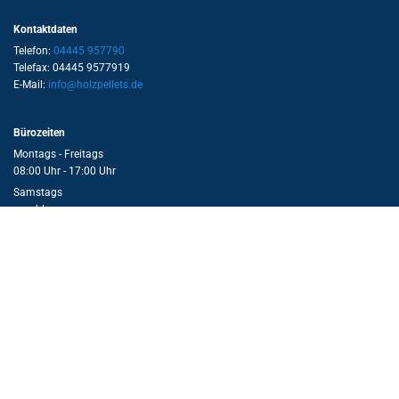
Kontaktdaten
Telefon:
04445 957790
Telefax: 04445 9577919
E-Mail:
info@holzpellets.de
Bürozeiten
Montags - Freitags
08:00 Uhr - 17:00 Uhr
Samstags
geschlossen

Fragen zu unseren Produkten und Leistungen?
Unsere Ansprechpartner
stehen Ihnen gerne behilflich zur Seite!
