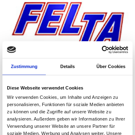
Zustimmung
Details
Über Cookies
FELTA Tankstellen
Diese Webseite verwendet Cookies
Anfang der neunziger Jahre wurde die erste Großtankstelle
Wir verwenden Cookies, um Inhalte und Anzeigen zu
in Brietz / Salzwedel eröffnet. Das Tankstellennetz wurde
personalisieren, Funktionen für soziale Medien anbieten
weiter ausgebaut. Neben selbständige, familieneigene
zu können und die Zugriffe auf unsere Website zu
Tankstellen werden auch unternehmensfremde Tankstellen
analysieren. Außerdem geben wir Informationen zu Ihrer
beliefert und diese unter dem patentamtlich geschützten
Verwendung unserer Website an unsere Partner für
Warenzeichen FELTA betrieben.
soziale Medien, Werbung und Analysen weiter. Unsere