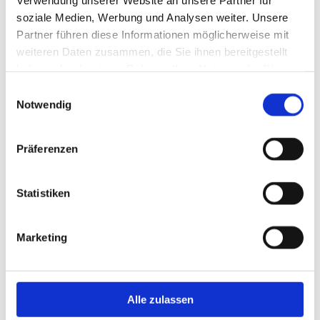
soziale Medien, Werbung und Analysen weiter. Unsere
Partner führen diese Informationen möglicherweise mit
weiteren Daten zusammen, die Sie ihnen bereitgestellt
haben oder die sie im Rahmen Ihrer Nutzung der Dienste
gesammelt haben.
Einwilligungsauswahl
Notwendig
Präferenzen
Statistiken
Ich habe die Datenschutzerklärung zur Kenntnis
genommen. Ich stimme einer elektronischen Speicherung
und Verarbeitung meiner eingegebenen Daten zur
Marketing
Beantwortung meiner Anfrage zu. *
Alle zulassen