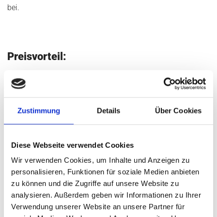
bei.
Preisvorteil:
Der Pelletpreis erweist sich als weitgehend unabhängig von
Gas- und Ölpreisen. In Anbetracht der knapper werdenden
Ressourcen und der sich global verändernden
Zustimmung
Details
Über Cookies
Nachfragemärkte kann davon ausgegangen werden, dass
die Preise für Heizöl künftig deutlich ansteigen werden.
Bereits heute stellen Pellets hinsichtlich des
Diese Webseite verwendet Cookies
Brennstoffpreises eine kostengünstige Alternative zu
Wir verwenden Cookies, um Inhalte und Anzeigen zu
fossilen Brennstoffen dar. Derzeit liegt der durchschnittliche
personalisieren, Funktionen für soziale Medien anbieten
Preis für Holzpellets heizbezogen deutlich unter den
zu können und die Zugriffe auf unsere Website zu
Preisen für Öl und Gas. Der Preis von Holzpellets folgt nicht
analysieren. Außerdem geben wir Informationen zu Ihrer
den zum Teil erheblichen Preisschwankungen bei Gas und
Verwendung unserer Website an unsere Partner für
Heizöl.